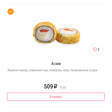
2
Асахи
Жареная курица, сливочный сыр, помидоры, кляр, панировочные сухари.
509
R
8
шт.
В корзину