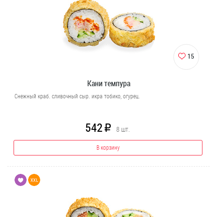
15
Кани темпура
Снежный краб. сливочный сыр. икра тобико, огурец.
542
R
8
шт.
В корзину