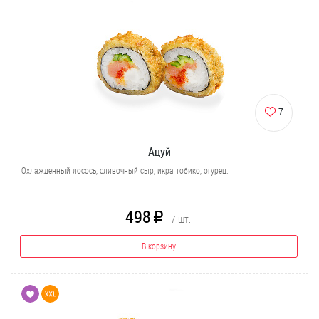
7
Ацуй
Охлажденный лосось, сливочный сыр, икра тобико, огурец.
498
R
7
шт.
В корзину