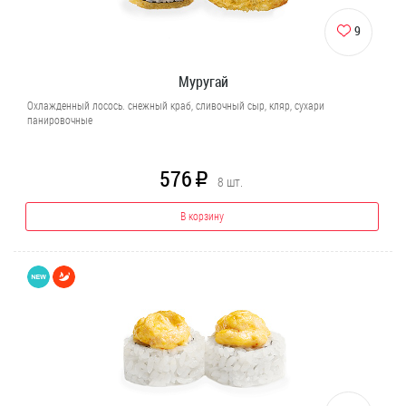
9
Муругай
Охлажденный лосось. снежный краб, сливочный сыр, кляр, сухари
панировочные
576
R
8
шт.
В корзину