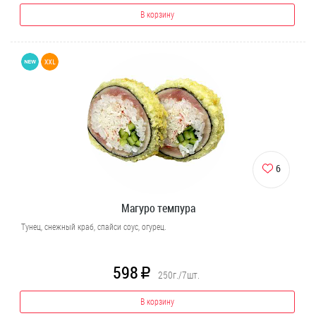
В корзину
6
Магуро темпура
Тунец, снежный краб, спайси соус, огурец.
598
R
250г./7шт.
В корзину