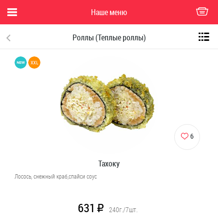
Наше меню
Роллы (Теплые роллы)
6
Тахоку
Лосось, снежный краб,спайси соус
631
R
240г./7шт.