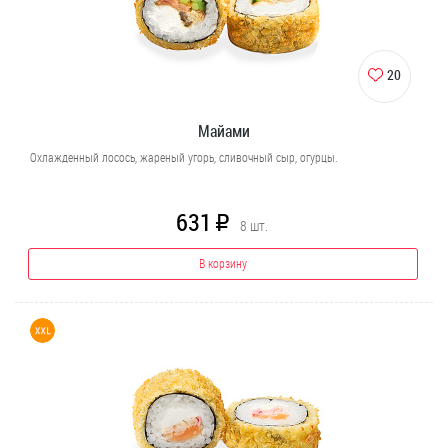
20
Майами
Охлажденный лосось, жареный угорь, сливочный сыр, огурцы.
631
R
8
шт.
В корзину