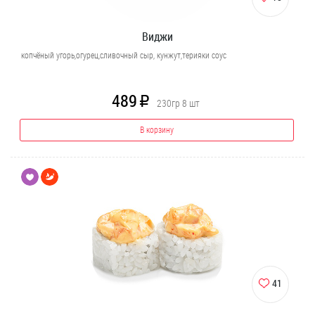
Виджи
копчёный угорь,огурец,сливочный сыр, кунжут,терияки соус
489
R
230гр
8 шт
В корзину
41