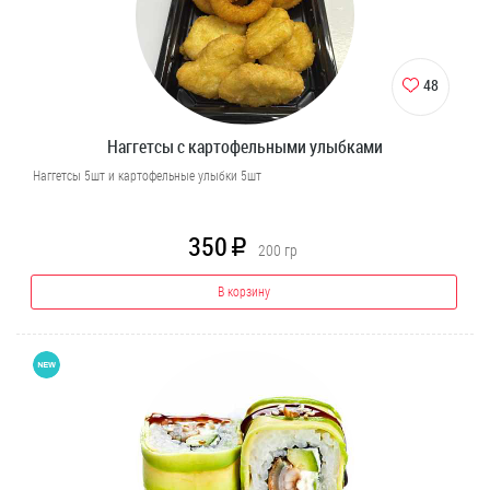
48
Наггетсы с картофельными улыбками
Наггетсы 5шт и картофельные улыбки 5шт
350
R
200
гр
В корзину