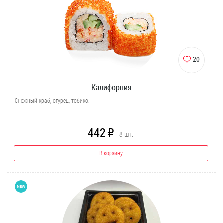
20
Калифорния
Снежный краб, огурец, тобико.
442
R
8
шт.
В корзину