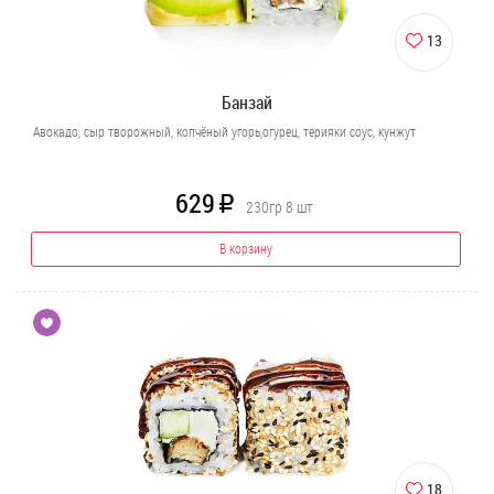
13
Банзай
Авокадо, сыр творожный, копчёный угорь,огурец, терияки соус, кунжут
629
R
230гр
8 шт
В корзину
18