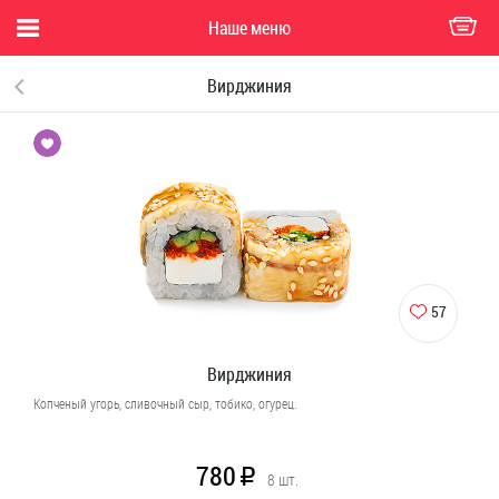
Наше меню
Вирджиния
57
Вирджиния
Копченый угорь, сливочный сыр, тобико, огурец.
780
R
8
шт.