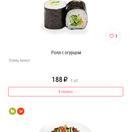
3
Ролл с огурцом
Огурец, кунжут.
188
R
6
шт.
В корзину