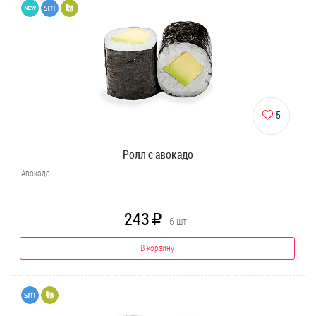
5
Ролл с авокадо
Авокадо
243
R
6
шт.
В корзину