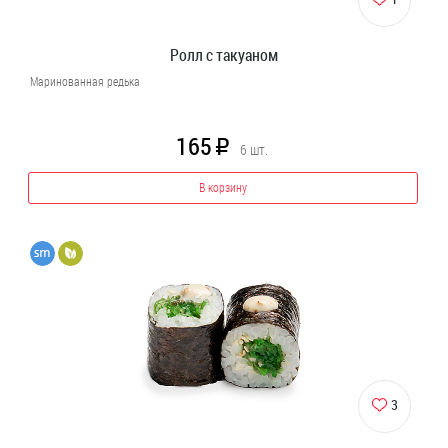
Ролл с такуаном
Маринованная редька
165
R
6
шт.
В корзину
3