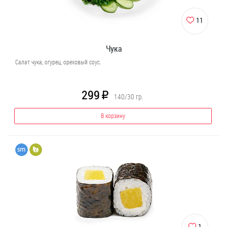
11
Чука
Салат чука, огурец, ореховый соус.
299
R
140/30
гр.
В корзину
1