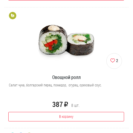
2
Овощной ролл
Салат чука, болгарский перец, помидор, огурец, ореховый соус.
387
R
8
шт.
В корзину