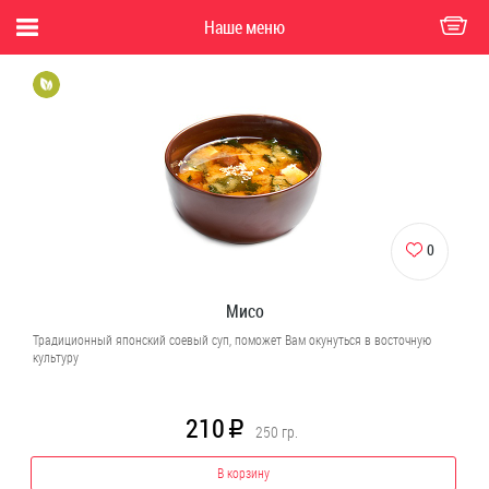
Наше меню
0
Мисо
Традиционный японский соевый суп, поможет Вам окунуться в восточную
культуру
210
R
250
гр.
В корзину