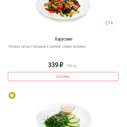
1
Харусаме
Рисовая лапша с овощами и грибами, соевая заправка
339
R
150
гр.
В корзину