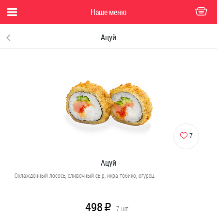
Наше меню
Ацуй
7
Ацуй
Охлажденный лосось, сливочный сыр, икра тобико, огурец.
498
R
7
шт.