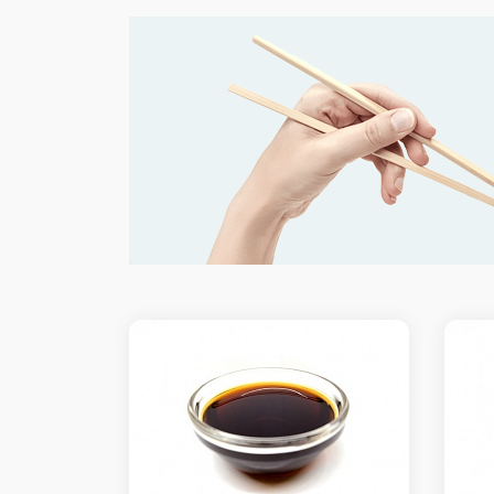
Калифорния
Ролл со снежным кра
огурцом и икрой тоб
Доступно при заказ