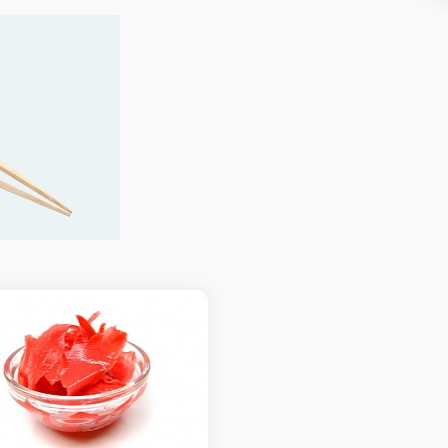
Ролл с сыром
Ролл с тун
бом,
Ролл с сыром. 6шт
Ролл с тунцом
ика
е от 3 500
Доступно при заказе от 1 500
Доступно при
R
R