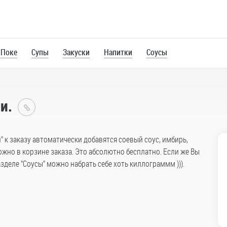
Поке
Супы
Закуски
Напитки
Соусы
и.
Главная
" к заказу автоматически добавятся соевый соус, имбирь,
Новости
ожно в корзине заказа. Это абсолютно бесплатно. Если же Вы
зделе "Соусы" можно набрать себе хоть киллограммм ))).