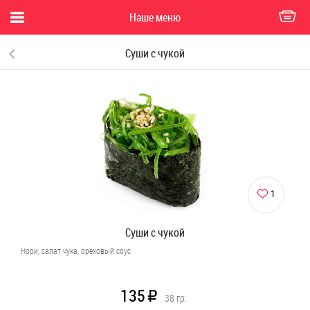
Наше меню
Суши с чукой
1
Суши с чукой
Нори, салат чука, ореховый соус
135
R
38
гр.