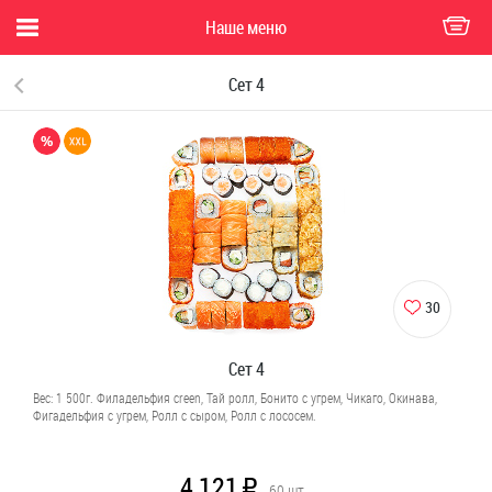
Наше меню
Сет 4
30
Сет 4
Вес: 1 500г. Филадельфия creen, Тай ролл, Бонито с угрем, Чикаго, Окинава,
Фигадельфия с угрем, Ролл с сыром, Ролл с лососем.
4 121
R
60
шт.