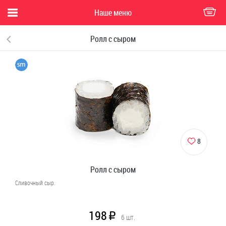
Наше меню
Ролл с сыром
8
Ролл с сыром
Сливочный сыр.
198
R
6
шт.