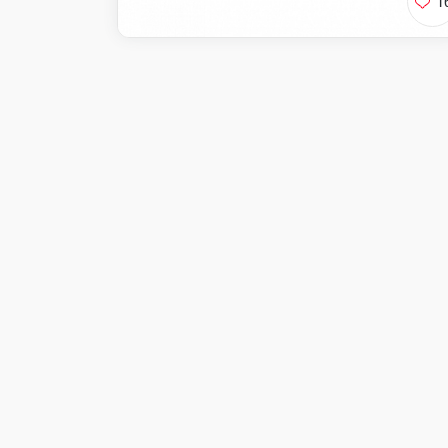
1
Калифорния
Ролл со снежным кра
огурцом и икрой тоб
Доступно при заказ
Виджи