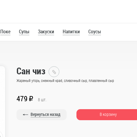
Поке
Супы
Закуски
Напитки
Соусы
Сан чиз
Главная
Жареный угорь, снежный краб, сливочный сыр, плавленный сыр
Каталог
479
R
8
шт.
Роллы
Вернуться назад
В корзину
Большие