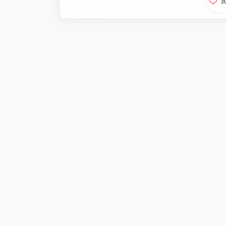
3
Калифорния
Ролл со снежным кра
огурцом и икрой тоб
Доступно при заказ
Виджи