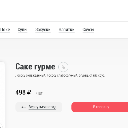
Поке
Супы
Закуски
Напитки
Соусы
Саке гурме
Главная
Лосось охлажденный, лосось слабосоленый, огурец, спайс соус.
Каталог
498
R
7
шт.
Роллы
Вернуться назад
В корзину
Большие