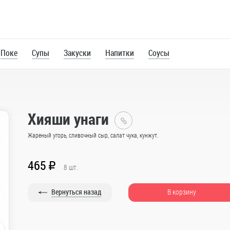
Поке
Супы
Закуски
Напитки
Соусы
Хияши унаги
Главная
Жареный угорь, сливочный сыр, салат чука, кунжут.
Каталог
465
R
8
шт.
Роллы
Вернуться назад
В корзину
Большие