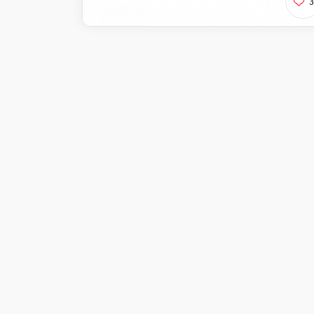
3
Калифорния
Ролл со снежным кра
огурцом и икрой тоб
Доступно при заказ
Виджи