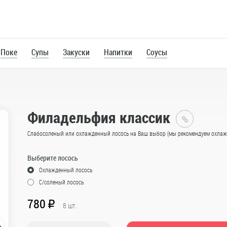
Поке
Супы
Закуски
Напитки
Соусы
Филадельфия классик
Главная
Слабосоленый или охлажденный лосось на Ваш выбор (мы рекомендуем охлаж
Каталог
Роллы
Выберите лосось
Большие
Охлажденный лосось
роллы
С/соленый лосось
780
R
8
шт.