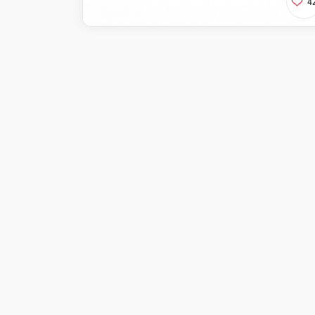
4
Калифорния
Ролл со снежным кра
огурцом и икрой тоб
Доступно при заказ
Виджи