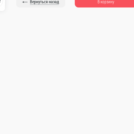
2
Вернуться назад
В корзину
Ролл с сыром
Ролл с тун
бом,
Ролл с сыром. 6шт
Ролл с тунцом
ика
е от 3 500
Доступно при заказе от 1 500
Доступно при
R
R
Морс домашний 0,5 л.
Морс 1л.